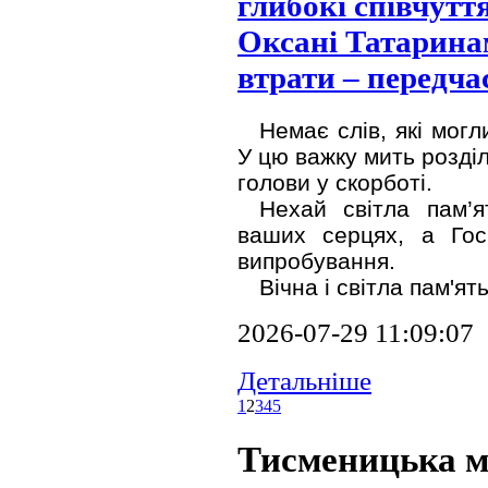
глибокі співчут
Оксані Татарина
втрати – передча
Немає слів, які могл
У цю важку мить розді
голови у скорботі.
Нехай світла пам’
ваших серцях, а Го
випробування.
Вічна і світла пам'ять
2026-07-29 11:09:07
Детальніше
1
2
3
4
5
Тисменицька мі