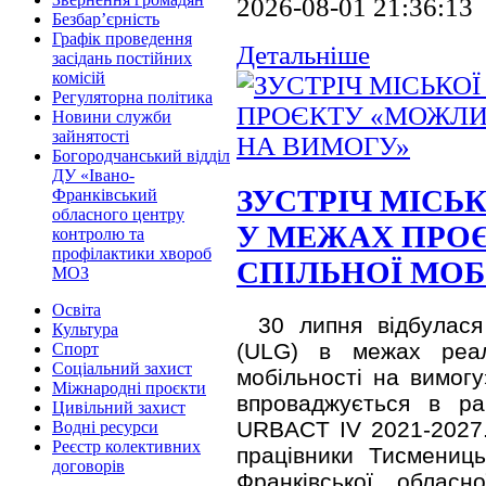
2026-08-01 21:36:13
Безбар’єрність
Графік проведення
Детальніше
засідань постійних
комісій
Регуляторна політика
Новини служби
зайнятості
Богородчанський відділ
ДУ «Івано-
ЗУСТРІЧ МІСЬК
Франківський
обласного центру
У МЕЖАХ ПРО
контролю та
профілактики хвороб
СПІЛЬНОЇ МОБ
МОЗ
Освіта
30 липня відбулася
Культура
(ULG) в межах реалі
Спорт
Соціальний захист
мобільності на вимогу
Міжнародні проєкти
впроваджується в ра
Цивільний захист
URBACT IV 2021-2027. 
Водні ресурси
Реєстр колективних
працівники Тисмениць
договорів
Франківської обласно