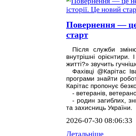
Повернення — це 
старт
Після служби змін
внутрішні орієнтири. 
житті?» звучить гучніш
Фахівці @Карітас І
програми знайти робот
Карітас пропонує безк
-
ветеранів, ветеранок
-
родин загиблих, зн
та захисниць України.
2026-07-30 08:06:33
Детальніше