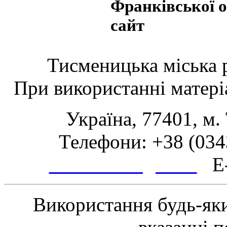
Франківської об
сайт
Тисменицька міська р
При використанні матеріа
Україна, 77401, м.
Телефони: +38 (0343
www.tsmth.gov.ua
E-
Використання будь-яки