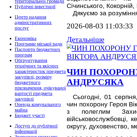
територіальної громади
Січинського, Кокорній,
Публічні інвестиції
Дякуємо за розумінн
Центр надання
адміністративних
2026-08-03 11:03:33
послуг
Детальніше
Економіка
Програми міської ради
Паспорти бюджетних
програм
Обґрунтування
технічних та якісних
ЧИН ПОХОРОНУ
характеристик предмета
закупівлі, розміру
АНДРУСЯКА
бюджетного
призначення, очікуваної
вартості предмета
Сьогодні, 01 серпня
закупівлі
чин похорону Героя Ві
Оренда комунального
майна
з полеглим Захис
Бюджет участі
військовослужбовці, к
округу, духовенство, ме
Доступ до публічної
інформації
Звернення громадян