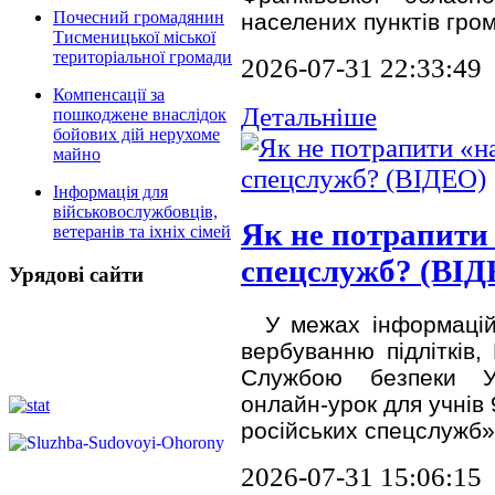
Почесний громадянин
населених пунктів гро
Тисменицької міської
територіальної громади
2026-07-31 22:33:49
Компенсації за
Детальніше
пошкоджене внаслідок
бойових дій нерухоме
майно
Інформація для
військовослужбовців,
Як не потрапити 
ветеранів та іхніх сімей
спецслужб? (ВІД
Урядові сайти
У межах інформаційно
вербуванню підлітків,
Службою безпеки Ук
онлайн-урок для учнів 
російських спецслужб»
2026-07-31 15:06:15