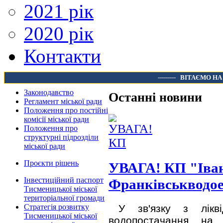
2021 рік
2020 рік
Контакти
---------
ВІТАЄМО НА
Законодавство
Останні новини
Регламент міської ради
Положення про постійні
комісії міської ради
Положення про
структурні підрозділи
міської ради
Проєкти рішень
УВАГА! КП "Іва
Інвестиційний паспорт
Франківськводое
Тисменицької міської
територіальної громади
Стратегія розвитку
У зв'язку з лікві
Тисменицької міської
водопостачання на 