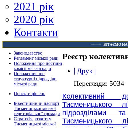
2021 рік
2020 рік
Контакти
---------
ВІТАЄМО НА
Законодавство
Реєстр колективн
Регламент міської ради
Положення про постійні
комісії міської ради
| Друк |
Положення про
структурні підрозділи
Перегляди: 5034
міської ради
Проєкти рішень
Колективний д
Тисменицького 
Інвестиційний паспорт
Тисменицької міської
підрозділами т
територіальної громади
Стратегія розвитку
Тисменицького 
Тисменицької міської