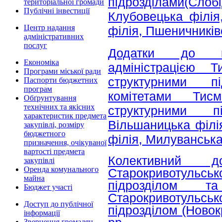
підрозділами(Слобі
територіальної громади
Публічні інвестиції
Клубовецька філія
Центр надання
філія, Пшеничників
адміністративних
послуг
Додатки до ко
Економіка
адміністрацією 
Програми міської ради
структурними пі
Паспорти бюджетних
програм
комітетами Тис
Обґрунтування
технічних та якісних
структурними пі
характеристик предмета
Вільшаницька філі
закупівлі, розміру
бюджетного
філія, Милуванська
призначення, очікуваної
вартості предмета
Колективний д
закупівлі
Оренда комунального
Старокривотульськ
майна
підрозділом т
Бюджет участі
Старокривотульськ
Доступ до публічної
підрозділом (Новок
інформації
Звернення громадян