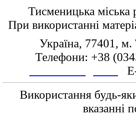
Тисменицька міська р
При використанні матеріа
Україна, 77401, м.
Телефони: +38 (0343
www.tsmth.gov.ua
E-
Використання будь-яки
вказанні 