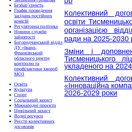
рр
Безбар’єрність
Графік проведення
Колективний дого
засідань постійних
освіти Тисменицьк
комісій
Регуляторна політика
організацією відд
Новини служби
ради на 2025-2030 
зайнятості
Богородчанський відділ
ДУ «Івано-
Зміни і доповне
Франківський
Тисменицького лі
обласного центру
контролю та
укладеного на 2024
профілактики хвороб
МОЗ
Колективний дого
«Інноваційна компа
Освіта
Культура
2026-2029 роки
Спорт
Соціальний захист
Міжнародні проєкти
Цивільний захист
Водні ресурси
Реєстр колективних
договорів