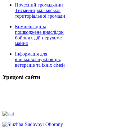
Почесний громадянин
Тисменицької міської
територіальної громади
Компенсації за
пошкоджене внаслідок
бойових дій нерухоме
майно
Інформація для
військовослужбовців,
ветеранів та іхніх сімей
Урядові сайти