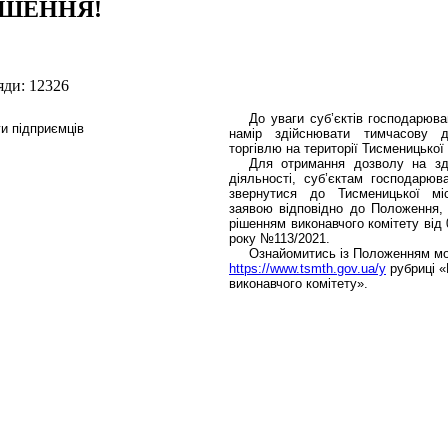
ШЕННЯ!
яди: 12326
До уваги суб’єктів господарюва
намір здійснювати тимчасову др
торгівлю на території Тисменицької
Для отримання дозволу на зді
діяльності, суб’єктам господарюв
звернутися до Тисменицької мі
заявою відповідно до Положення,
рішенням виконавчого комітету від
року №113/2021.
Ознайомитись із Положенням мо
https://www.tsmth.gov.ua/у
рубриці «
виконавчого комітету».