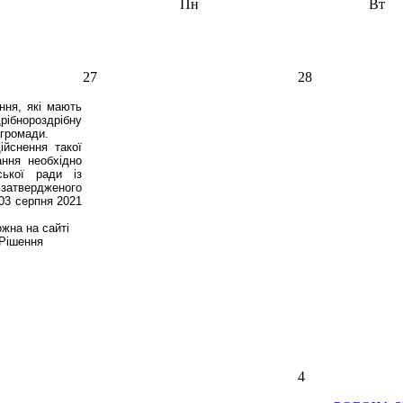
Пн
Вт
27
28
ння, які мають
ібнороздрібну
 громади.
йснення такої
ання необхідно
ської ради із
 затвердженого
 03 серпня 2021
жна на сайті
Рішення
4