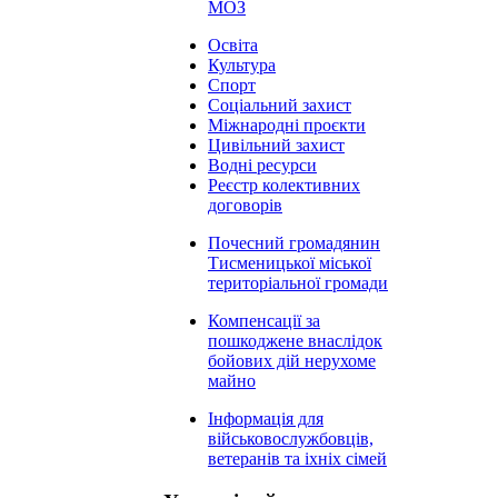
МОЗ
Освіта
Культура
Спорт
Соціальний захист
Міжнародні проєкти
Цивільний захист
Водні ресурси
Реєстр колективних
договорів
Почесний громадянин
Тисменицької міської
територіальної громади
Компенсації за
пошкоджене внаслідок
бойових дій нерухоме
майно
Інформація для
військовослужбовців,
ветеранів та іхніх сімей