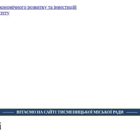
кономічного розвитку та інвестицій
тету
---------
ВІТАЄМО НА САЙТІ ТИСМЕНИЦЬКОЇ МІСЬКОЇ РАДИ
---------
і