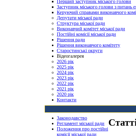
Перший заступник міського голови
Заступник міського голови з питань е
Керуючий справами виконавчого комі
Депутати міської ради
Структура міської ради
Виконавчий комітет міської ради
Постійні комісії міської ради
Рішення ради
Рішення виконавчого комітету
Старостинські округи
Відеогалерея
2026 рік
2025 рік
2024 рік
2023 рік
2022 рік
2021 рік
2020 рік
Контакти
Законодавство
Статт
Регламент міської ради
Положення про постійні
комісії міської ради