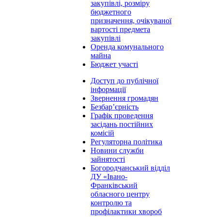
закупівлі, розміру
бюджетного
призначення, очікуваної
вартості предмета
закупівлі
Оренда комунального
майна
Бюджет участі
Доступ до публічної
інформації
Звернення громадян
Безбар’єрність
Графік проведення
засідань постійних
комісій
Регуляторна політика
Новини служби
зайнятості
Богородчанський відділ
ДУ «Івано-
Франківський
обласного центру
контролю та
профілактики хвороб