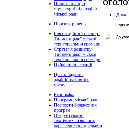
ОГОЛО
Положення про
структурні підрозділи
міської ради
| Друк |
Проєкти рішень
Перегл
Інвестиційний паспорт
Тисменицької міської
територіальної громади
Стратегія розвитку
Тисменицької міської
територіальної громади
Публічні інвестиції
Центр надання
адміністративних
послуг
Економіка
Програми міської ради
Паспорти бюджетних
програм
Обґрунтування
технічних та якісних
характеристик предмета