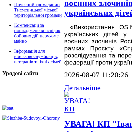
воєнних злочинів
Почесний громадянин
Тисменицької міської
українських діте
територіальної громади
Компенсації за
«Використання ОSI
пошкоджене внаслідок
українських дітей у
бойових дій нерухоме
воєнних злочинів Рос
майно
рамках Проєкту «Спр
Інформація для
розслідування та пере
військовослужбовців,
федерації проти україн
ветеранів та іхніх сімей
Урядові сайти
2026-08-07 11:20:26
Детальніше
УВАГА! КП "Іва