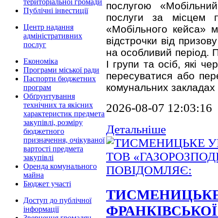
територіальної громади
послугою «Мобільний
Публічні інвестиції
послуги за місцем 
Центр надання
«Мобільного кейса» 
адміністративних
відстрочки від призову
послуг
на особливий період. П
Економіка
I групи та осіб, які ч
Програми міської ради
пересуватися або пер
Паспорти бюджетних
комунальних закладах 
програм
Обґрунтування
технічних та якісних
2026-08-07 12:03:16
характеристик предмета
закупівлі, розміру
Детальніше
бюджетного
призначення, очікуваної
вартості предмета
закупівлі
Оренда комунального
майна
Бюджет участі
ТИСМЕНИЦЬКЕ 
Доступ до публічної
ФРАНКІВСЬКОЇ 
інформації
Звернення громадян