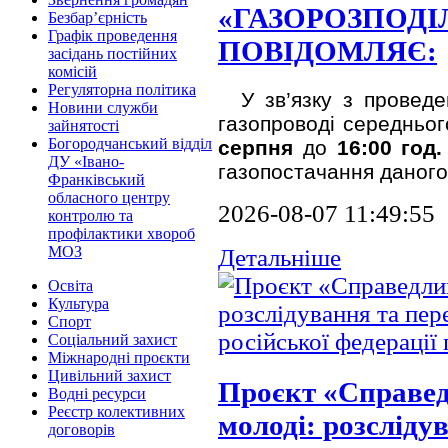
«ГАЗОРОЗПОДІ
Безбар’єрність
Графік проведення
ПОВІДОМЛЯЄ:
засідань постійних
комісій
Регуляторна політика
У зв’язку з проведенн
Новини служби
газопроводі середньог
зайнятості
Богородчанський відділ
серпня
до
16:00 год
ДУ «Івано-
газопостачання даного
Франківський
обласного центру
2026-08-07 11:49:55
контролю та
профілактики хвороб
МОЗ
Детальніше
Освіта
Культура
Спорт
Соціальний захист
Міжнародні проєкти
Цивільний захист
Проєкт «Справед
Водні ресурси
Реєстр колективних
молоді: розсліду
договорів