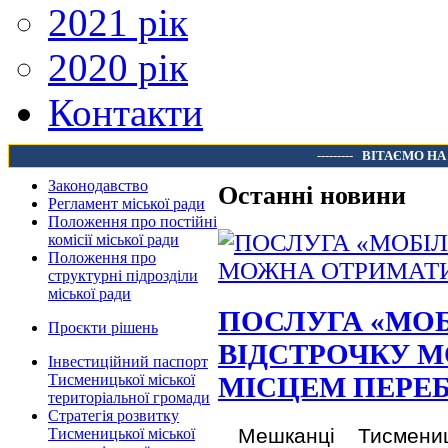
2021 рік
2020 рік
Контакти
---------
ВІТАЄМО НА
Законодавство
Останні новини
Регламент міської ради
Положення про постійні
комісії міської ради
Положення про
структурні підрозділи
міської ради
ПОСЛУГА «МОБ
Проєкти рішень
ВІДСТРОЧКУ 
Інвестиційний паспорт
Тисменицької міської
МІСЦЕМ ПЕРЕ
територіальної громади
Стратегія розвитку
Мешканці Тисмени
Тисменицької міської