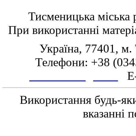
Тисменицька міська р
При використанні матеріа
Україна, 77401, м.
Телефони: +38 (0343
www.tsmth.gov.ua
E-
Використання будь-яки
вказанні 