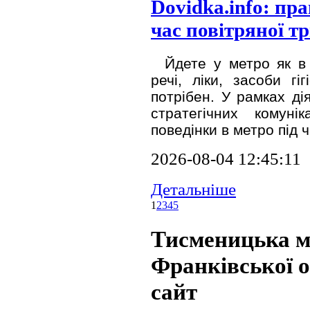
Dovidka.info: пр
час повітряної т
Йдете у метро як в 
речі, ліки, засоби гі
потрібен. У рамках ді
стратегічних комун
поведінки в метро під ч
2026-08-04 12:45:11
Детальніше
1
2
3
4
5
Тисменицька мі
Франківської об
сайт