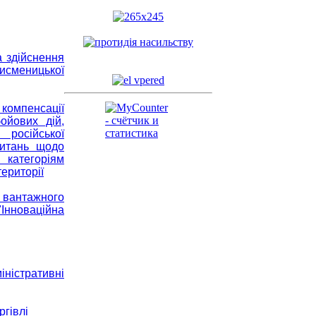
а здійснення
Тисменицької
 компенсації
ойових дій,
 російської
питань щодо
категоріям
ериторії
 вантажного
Інноваційна
істративні
ргівлі