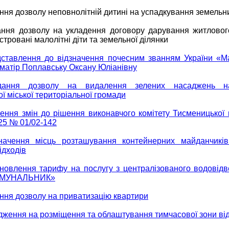
ння дозволу неповнолітній дитині на успадкування земельн
ння дозволу на укладення договору дарування житлового
стровані малолітні діти та земельної ділянки
ставлення до відзначення почесним званням України «Ма
 матір Поплавську Оксану Юліанівну
ання дозволу на видалення зелених насаджень на
ї міської територіальної громади
ення змін до рішення виконавчого комітету Тисменицької 
025 № 01/02-142
начення місць розташування контейнерних майданчикі
ідходів
новлення тарифу на послугу з централізованого водовід
ОМУНАЛЬНИК»
ння дозволу на приватизацію квартири
дження на розміщення та облаштування тимчасової зони ві