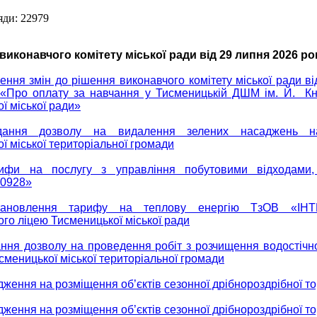
яди: 22979
виконавчого комітету міської ради від 29 липня 2026 ро
ення змін до рішення виконавчого комітету міської ради ві
«Про оплату за навчання у Тисменицькій ДШМ ім. Й. Кн
ї міської ради»
ання дозволу на видалення зелених насаджень на
ї міської територіальної громади
ифи на послугу з управління побутовими відходами,
0928»
ановлення тарифу на теплову енергію ТзОВ «ІНТ
го ліцею Тисменицької міської ради
ння дозволу на проведення робіт з розчищення водостічн
исменицької міської територіальної громади
ження на розміщення об’єктів сезонної дрібнороздрібної то
ження на розміщення об’єктів сезонної дрібнороздрібної то