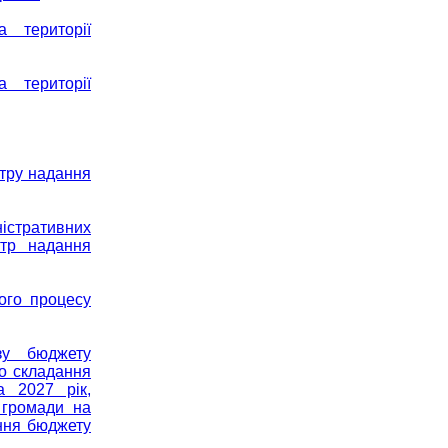
 території
 території
нтру надання
істративних
нтр надання
ого процесу
зу бюджету
до складання
а 2027 рік,
 громади на
ання бюджету