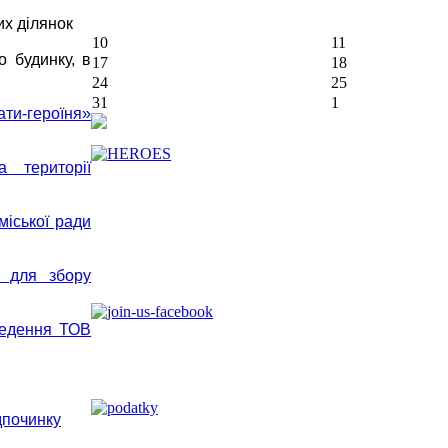
их ділянок
10
11
 будинку, в
17
18
24
25
31
1
ти-героїня»
 території
міської ради
в для збору
ведення ТОВ
дпочинку