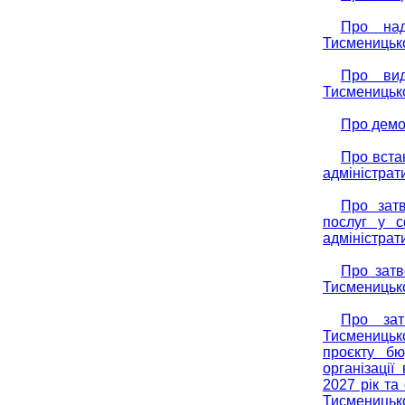
Про над
Тисменицько
Про вид
Тисменицько
Про демо
Про вста
адміністрат
Про затв
послуг у с
адміністрат
Про затв
Тисменицько
Про зат
Тисменицько
проєкту бю
організаці
2027 рік та
Тисменицько