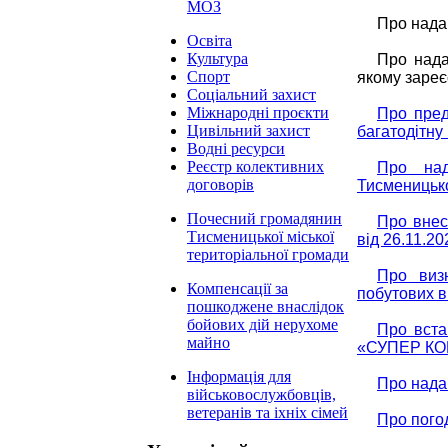
МОЗ
Про нада
Освіта
Культура
Про нада
Спорт
якому зареє
Соціальний захист
Міжнародні проєкти
Про пред
Цивільний захист
багатодітну
Водні ресурси
Реєстр колективних
Про над
договорів
Тисменицько
Почесний громадянин
Про внес
Тисменицької міської
від 26.11.2
територіальної громади
Про виз
Компенсації за
побутових в
пошкоджене внаслідок
бойових дій нерухоме
Про вста
майно
«СУПЕР К
Інформація для
Про нада
військовослужбовців,
ветеранів та іхніх сімей
Про пого