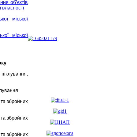
ння об’єктів
ї власності
кої міської
кої міської
оку
іклування,
клування
 та збройних
 та збройних
 та збройних