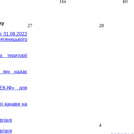
Пн
Вт
ку
27
28
д 31.08.2022
ягиницького
 території
 яку надає
ЕК-ІФ» для
ої канави на
ргівлі
4
ргівлі