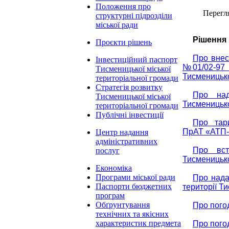
Положення про
Перегл
структурні підрозділи
міської ради
Рішення 
Проєкти рішень
Про внес
Інвестиційний паспорт
№01/02-97 
Тисменицької міської
Тисменицько
територіальної громади
Стратегія розвитку
Про над
Тисменицької міської
Тисменицько
територіальної громади
Публічні інвестиції
Про тар
ПрАТ «АТП-
Центр надання
адміністративних
Про вст
послуг
Тисменицько
Економіка
Програми міської ради
Про нада
Паспорти бюджетних
території Т
програм
Обґрунтування
Про погод
технічних та якісних
характеристик предмета
Про погод