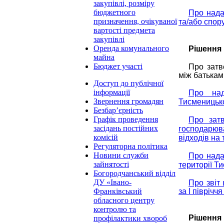
закупівлі, розміру
бюджетного
Про нада
призначення, очікуваної
та/або спор
вартості предмета
закупівлі
Оренда комунального
Рішення 
майна
Бюджет участі
Про затв
між батькам
Доступ до публічної
інформації
Про над
Звернення громадян
Тисменицько
Безбар’єрність
Графік проведення
Про затв
засідань постійних
господарюв
комісій
відходів на
Регуляторна політика
Новини служби
Про нада
зайнятості
території Т
Богородчанський відділ
ДУ «Івано-
Про
звіт
за I піврічч
Франківський
обласного центру
контролю та
Рішення 
профілактики хвороб