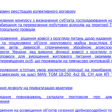
домну реєстрацію колективного договору
едення конкурсу з визначення суб’єкта господарювання н
 збирання та перевезення побутових відходів на території 
иторіальної громади
ердження рішення комісії з розгляду питань щодо надання
 та пошкоджені об’єкти нерухомого майна внаслідок б
них актів, диверсій, спричинених збройною агресією
проти України, яка виконує функції комісії з розгляду 
опомоги для вирішення житлового питання окремим 
переміщених осіб, що проживали на тимчасово окупованій т
ердження істотних умов кредитної операції на придбання
-самоскиду на шасі MAN TGM 18.250 4х2 BL CH для КП "
ння дозволу на приватизацію квартири
ання повноважень складати протоколи про адмін
шення
ження на розміщення об’єктів сезонної дрібнороздрібної то