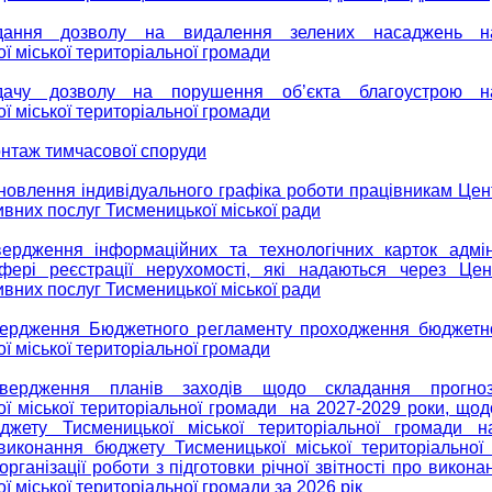
ання дозволу на видалення зелених насаджень на
ї міської територіальної громади
ачу дозволу на порушення об’єкта благоустрою на
ї міської територіальної громади
нтаж тимчасової споруди
новлення індивідуального графіка роботи працівникам Це
ивних послуг Тисменицької міської ради
ердження інформаційних та технологічних карток адмін
фері реєстрації нерухомості, які надаються через Це
ивних послуг Тисменицької міської ради
ердження Бюджетного регламенту проходження бюджетн
ї міської територіальної громади
вердження планів заходів щодо складання прогно
ї міської територіальної громади на 2027-2029 роки, що
джету Тисменицької міської територіальної громади н
ї виконання бюджету Тисменицької міської територіальної
 організації роботи з підготовки річної звітності про викон
ї міської територіальної громади за 2026 рік