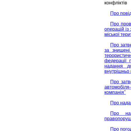
конфліктів
Про пові
Про пров
операцій із
міської тер
Про затв
за знищені
терористич
федерації 
надання д
внутрішньо 
Про затв
автомобіля
компанія"
Про нада
Про над
правопору
Про погод