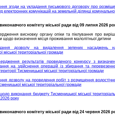
ння згоди на укладання письмового договору про розміще
уд електронних комунікацій на земельній ділянці комунально
виконавчого комітету міської ради від 09 липня 2026 ро
ердження висновку органу опіки та піклування про виріш
и щодо визначення місця проживання малолітньої дитини
ання дозволу на видалення зелених насаджень на
ї міської територіальної громади
ердження результатів проведеного конкурсу з визначен
ання на здійснення операцій із збирання та перевезенн
 території Тисменицької міської територіальної громади
ння дозволу на проведення робіт з розчищення водостічн
исменицької міської територіальної громади
 щодо виконання бюджету Тисменицької міської територіал
я 2026 року
виконавчого комітету міської ради від 24 червня 2026 р