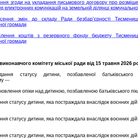
ння згоди на укладання письмового договору про розміще
уд електронних комунікацій на земельній ділянці комунально
сення змін до складу Ради безбар’єрності Тисмениць
ної громади
ілення коштів з резервного фонду бюджету Тисмениць
ної громади
виконавчого комітету міської ради від 15 травня 2026 р
ання статусу дитини, позбавленої батьківського п
у ---
новлення опіки над дитиною, позбавленою батьківського пі
ння статусу дитини, яка постраждала внаслідок воєнних дій
ння статусу дитини, яка постраждала внаслідок воєнних дій
ння статусу дитини, яка постраждала внаслідок воєнних дій