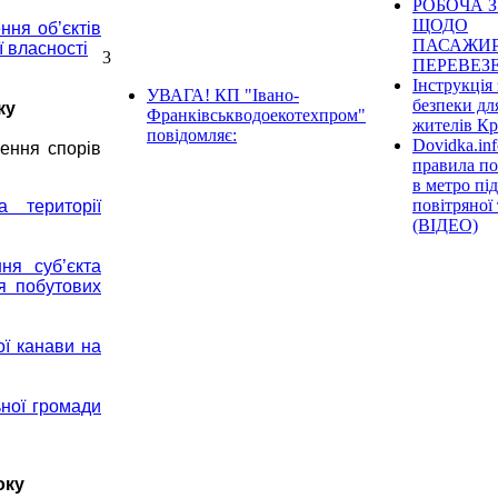
РОБОЧА З
ЩОДО
ння об’єктів
ПАСАЖИ
ї власності
3
ПЕРЕВЕЗ
Інструкція 
УВАГА! КП "Івано-
безпеки дл
ку
Франківськводоекотехпром"
жителів К
повідомляє:
Dovidka.inf
ення спорів
правила по
в метро під
повітряної
 території
(ВІДЕО)
ня суб’єкта
я побутових
ої канави на
ьної громади
оку