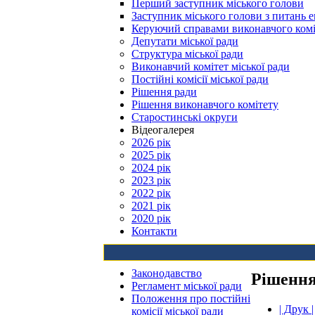
Перший заступник міського голови
Заступник міського голови з питань е
Керуючий справами виконавчого комі
Депутати міської ради
Структура міської ради
Виконавчий комітет міської ради
Постійні комісії міської ради
Рішення ради
Рішення виконавчого комітету
Старостинські округи
Відеогалерея
2026 рік
2025 рік
2024 рік
2023 рік
2022 рік
2021 рік
2020 рік
Контакти
Законодавство
Рішення
Регламент міської ради
Положення про постійні
| Друк |
комісії міської ради