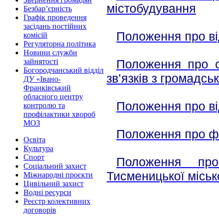
містобудування
Безбар’єрність
Графік проведення
засідань постійних
Положення про від
комісій
Регуляторна політика
Новини служби
Положення про се
зайнятості
Богородчанський відділ
зв’язків з громадсь
ДУ «Івано-
Франківський
обласного центру
Положення про ві
контролю та
профілактики хвороб
МОЗ
Положення про фі
Освіта
Культура
Спорт
Положення пр
Соціальний захист
Тисменицької міськ
Міжнародні проєкти
Цивільний захист
Водні ресурси
Реєстр колективних
договорів