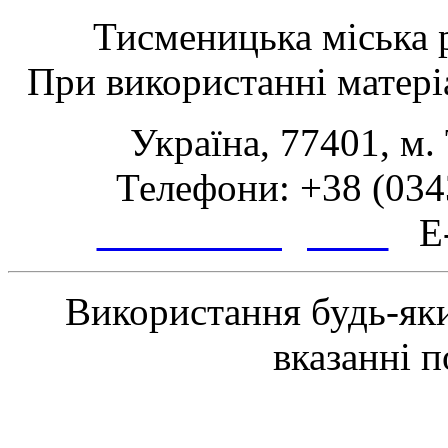
Тисменицька міська р
При використанні матеріа
Україна, 77401, м.
Телефони: +38 (0343
www.tsmth.gov.ua
E-
Використання будь-яки
вказанні 