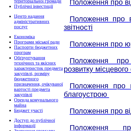
Положення про ві
територіальної громади
Публічні інвестиції
Центр надання
Положення про
адміністративних
звітності
послуг
Економіка
Програми міської ради
Положення про
ю
Паспорти бюджетних
програм
Обґрунтування
Положення про
технічних та якісних
розвитку місцевог
характеристик предмета
закупівлі, розміру
бюджетного
Положення про
призначення, очікуваної
вартості предмета
благоустрою
закупівлі
Оренда комунального
майна
Положення про
в
Бюджет участі
Доступ до публічної
інформації
Положення пр
Звернення громадян