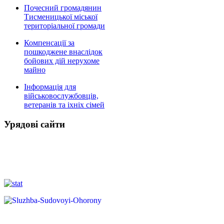
Почесний громадянин
Тисменицької міської
територіальної громади
Компенсації за
пошкоджене внаслідок
бойових дій нерухоме
майно
Інформація для
військовослужбовців,
ветеранів та іхніх сімей
Урядові сайти