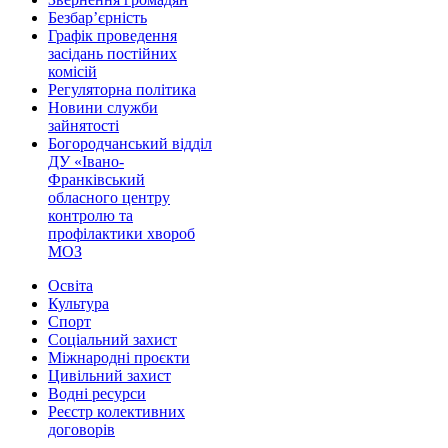
Безбар’єрність
Графік проведення
засідань постійних
комісій
Регуляторна політика
Новини служби
зайнятості
Богородчанський відділ
ДУ «Івано-
Франківський
обласного центру
контролю та
профілактики хвороб
МОЗ
Освіта
Культура
Спорт
Соціальний захист
Міжнародні проєкти
Цивільний захист
Водні ресурси
Реєстр колективних
договорів