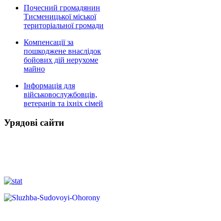
Почесний громадянин
Тисменицької міської
територіальної громади
Компенсації за
пошкоджене внаслідок
бойових дій нерухоме
майно
Інформація для
військовослужбовців,
ветеранів та іхніх сімей
Урядові сайти