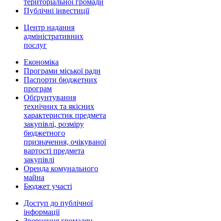
територіальної громади
Публічні інвестиції
Центр надання
адміністративних
послуг
Економіка
Програми міської ради
Паспорти бюджетних
програм
Обґрунтування
технічних та якісних
характеристик предмета
закупівлі, розміру
бюджетного
призначення, очікуваної
вартості предмета
закупівлі
Оренда комунального
майна
Бюджет участі
Доступ до публічної
інформації
Звернення громадян