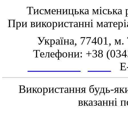
Тисменицька міська р
При використанні матеріа
Україна, 77401, м.
Телефони: +38 (0343
www.tsmth.gov.ua
E-
Використання будь-яки
вказанні 