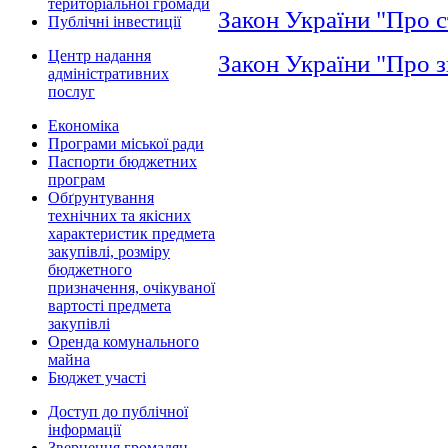
територіальної громади
Закон України "Про с
Публічні інвестиції
Центр надання
Закон України "Про 
адміністративних
послуг
Економіка
Програми міської ради
Паспорти бюджетних
програм
Обґрунтування
технічних та якісних
характеристик предмета
закупівлі, розміру
бюджетного
призначення, очікуваної
вартості предмета
закупівлі
Оренда комунального
майна
Бюджет участі
Доступ до публічної
інформації
Звернення громадян