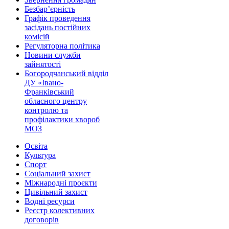
Безбар’єрність
Графік проведення
засідань постійних
комісій
Регуляторна політика
Новини служби
зайнятості
Богородчанський відділ
ДУ «Івано-
Франківський
обласного центру
контролю та
профілактики хвороб
МОЗ
Освіта
Культура
Спорт
Соціальний захист
Міжнародні проєкти
Цивільний захист
Водні ресурси
Реєстр колективних
договорів