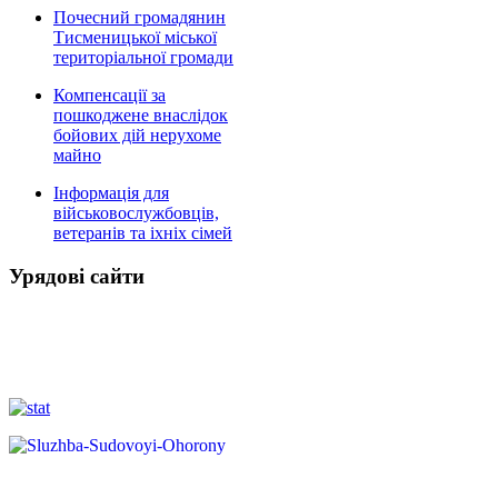
Почесний громадянин
Тисменицької міської
територіальної громади
Компенсації за
пошкоджене внаслідок
бойових дій нерухоме
майно
Інформація для
військовослужбовців,
ветеранів та іхніх сімей
Урядові сайти