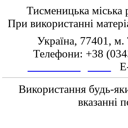
Тисменицька міська р
При використанні матеріа
Україна, 77401, м.
Телефони: +38 (0343
www.tsmth.gov.ua
E-
Використання будь-яки
вказанні 