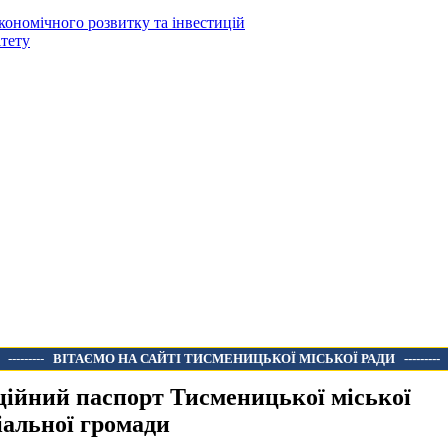
кономічного розвитку та інвестицій
тету
---------
ВІТАЄМО НА САЙТІ ТИСМЕНИЦЬКОЇ МІСЬКОЇ РАДИ
---------
ційний паспорт Тисменицької міської
іальної громади