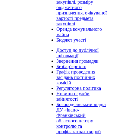
закупівлі, розміру
бюджетного
призначення, очікуваної
вартості предмета
закупівлі
Оренда комунального
майна
Бюджет участі
Доступ до публічної
інформації
Звернення громадян
Безбар’єрність
Графік проведення
засідань постійних
комісій
Регуляторна політика
Новини служби
зайнятості
Богородчанський відділ
ДУ «Івано-
Франківський
обласного центру
контролю та
профілактики хвороб