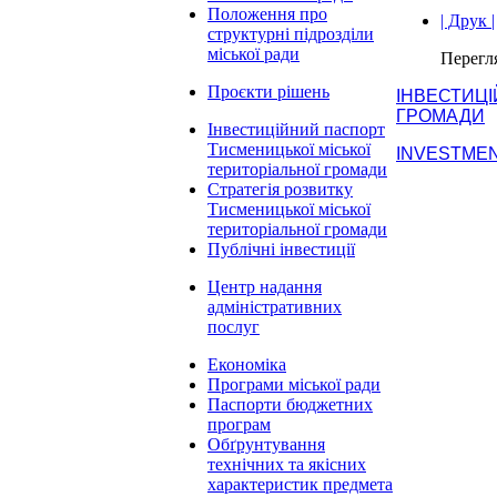
Положення про
| Друк |
структурні підрозділи
міської ради
Перегл
Проєкти рішень
ІНВЕСТИЦ
ГРОМАДИ
Інвестиційний паспорт
Тисменицької міської
INVESTMEN
територіальної громади
Стратегія розвитку
Тисменицької міської
територіальної громади
Публічні інвестиції
Центр надання
адміністративних
послуг
Економіка
Програми міської ради
Паспорти бюджетних
програм
Обґрунтування
технічних та якісних
характеристик предмета