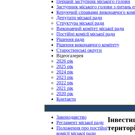
Перший заступник міського голови
Заступник міського голови з питань е
Керуючий справами виконавчого комі
Депутати міської ради
Структура міської ради
Виконавчий комітет міської ради
Постійні комісії міської ради
Рішення ради
Рішення виконавчого комітету
Старостинські округи
Відеогалерея
2026 рік
2025 рік
2024 рік
2023 рік
2022 рік
2021 рік
2020 рік
Контакти
Законодавство
Інвести
Регламент міської ради
територ
Положення про постійні
комісії міської ради