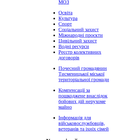
МОЗ
Освіта
Культура
Спорт
Соціальний захист
Міжнародні проєкти
Цивільний захист
Водні ресурси
Реєстр колективних
договорів
Почесний громадянин
Тисменицької міської
територіальної громади
Компенсації за
пошкоджене внаслідок
бойових дій нерухоме
майно
Інформація для
військовослужбовців,
ветеранів та іхніх сімей