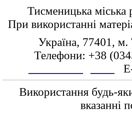
Тисменицька міська р
При використанні матеріа
Україна, 77401, м.
Телефони: +38 (0343
www.tsmth.gov.ua
E-
Використання будь-яки
вказанні 