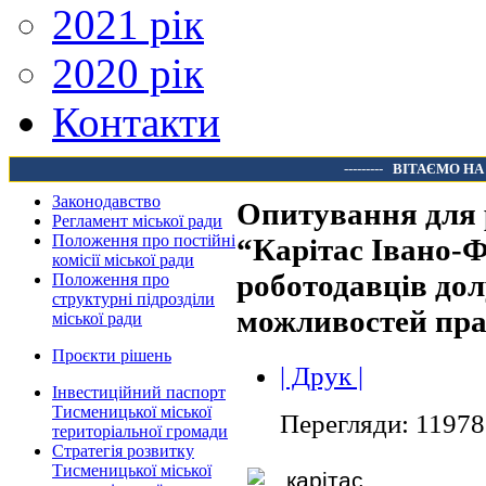
2021 рік
2020 рік
Контакти
---------
ВІТАЄМО НА
Законодавство
Опитування для 
Регламент міської ради
Положення про постійні
“Карітас Івано-
комісії міської ради
роботодавців до
Положення про
структурні підрозділи
можливостей пра
міської ради
Проєкти рішень
| Друк |
Інвестиційний паспорт
Тисменицької міської
Перегляди: 11978
територіальної громади
Стратегія розвитку
Тисменицької міської