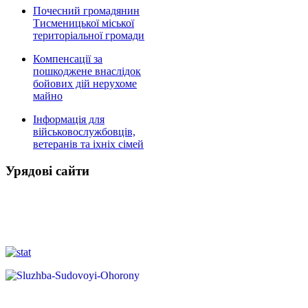
Почесний громадянин
Тисменицької міської
територіальної громади
Компенсації за
пошкоджене внаслідок
бойових дій нерухоме
майно
Інформація для
військовослужбовців,
ветеранів та іхніх сімей
Урядові сайти