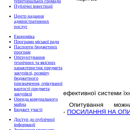
територіальної громади
Публічні інвестиції
Центр надання
адміністративних
послуг
Економіка
Програми міської ради
Паспорти бюджетних
програм
Обґрунтування
технічних та якісних
характеристик предмета
закупівлі, розміру
бюджетного
призначення, очікуваної
вартості предмета
ефективної системи їхн
закупівлі
Оренда комунального
Опитування мож
майна
Бюджет участі
-
ПОСИЛАННЯ НА ОП
Доступ до публічної
інформації
Звернення громадян