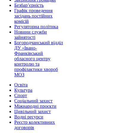
Безбар’єрність
Графік проведення
засідань постійних
комісій
Регуляторна політика
Новини служби
зайнятості
Богородчанський відділ
ДУ «Івано-
Франківський
обласного центру
контролю та
профілактики хвороб
МОЗ
Освіта
Культура
Спорт
Соціальний захист
Міжнародні проєкти
Цивільний захист
Водні ресурси
Реєстр колективних
договорів