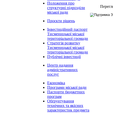
Положення про
Перегл
структурні підрозділи
міської ради
Проєкти рішень
Інвестиційний паспорт
Тисменицької міської
територіальної громади
Стратегія розвитку
Тисменицької міської
територіальної громади
Публічні інвестиції
Центр надання
адміністративних
послуг
Економіка
Програми міської ради
Паспорти бюджетних
програм
Обґрунтування
технічних та якісних
характеристик предмета