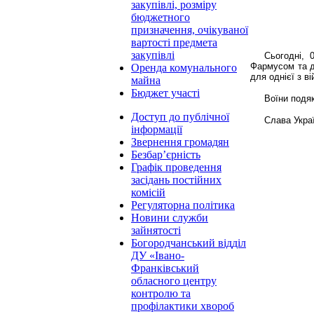
закупівлі, розміру
бюджетного
призначення, очікуваної
вартості предмета
закупівлі
Сьогодні, 
Фармусом та де
Оренда комунального
для однієї з в
майна
Бюджет участі
Воїни подяк
Доступ до публічної
Слава Украї
інформації
Звернення громадян
Безбар’єрність
Графік проведення
засідань постійних
комісій
Регуляторна політика
Новини служби
зайнятості
Богородчанський відділ
ДУ «Івано-
Франківський
обласного центру
контролю та
профілактики хвороб