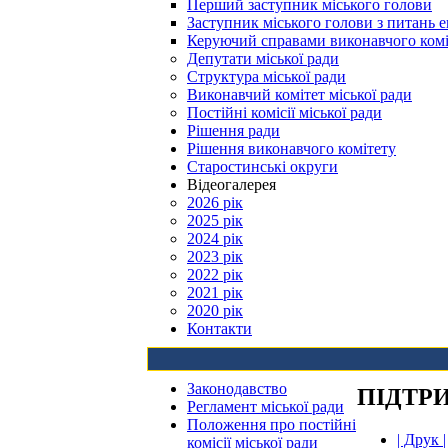
Перший заступник міського голови
Заступник міського голови з питань е
Керуючий справами виконавчого комі
Депутати міської ради
Структура міської ради
Виконавчий комітет міської ради
Постійні комісії міської ради
Рішення ради
Рішення виконавчого комітету
Старостинські округи
Відеогалерея
2026 рік
2025 рік
2024 рік
2023 рік
2022 рік
2021 рік
2020 рік
Контакти
Законодавство
ПІДТР
Регламент міської ради
Положення про постійні
| Друк |
комісії міської ради