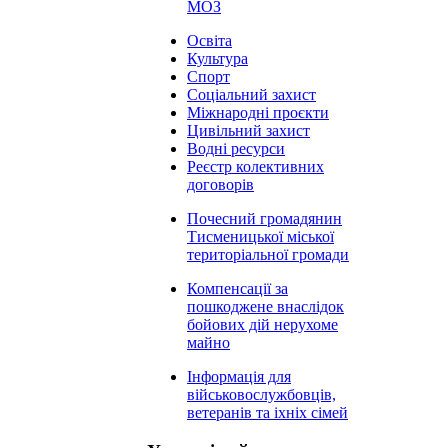
МОЗ
Освіта
Культура
Спорт
Соціальний захист
Міжнародні проєкти
Цивільний захист
Водні ресурси
Реєстр колективних
договорів
Почесний громадянин
Тисменицької міської
територіальної громади
Компенсації за
пошкоджене внаслідок
бойових дій нерухоме
майно
Інформація для
військовослужбовців,
ветеранів та іхніх сімей