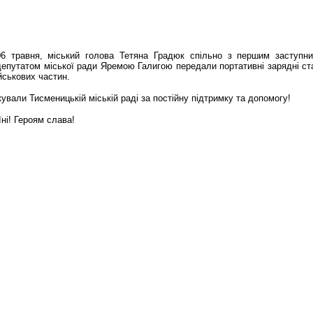
06 травня, міський голова Тетяна Градюк спільно з першим заступн
путатом міської ради Яремою Галигою передали портативні зарядні стан
ійськових частин.
ували Тисменицькій міській раді за постійну підтримку та допомогу!
ні! Героям слава!