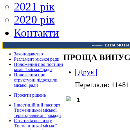
2021 рік
2020 рік
Контакти
---------
ВІТАЄМО НА
Законодавство
ПРОЩА ВИПУС
Регламент міської ради
Положення про постійні
комісії міської ради
| Друк |
Положення про
структурні підрозділи
Перегляди: 11481
міської ради
Проєкти рішень
Інвестиційний паспорт
Тисменицької міської
територіальної громади
Стратегія розвитку
Тисменицької міської