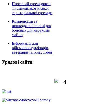
Почесний громадянин
Тисменицької міської
територіальної громади
Компенсації за
пошкоджене внаслідок
бойових дій нерухоме
майно
Інформація для
військовослужбовців,
ветеранів та іхніх сімей
Урядові сайти