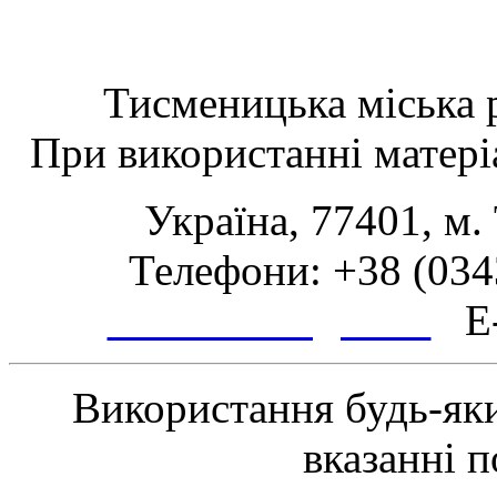
Тисменицька міська р
При використанні матеріа
Україна, 77401, м.
Телефони: +38 (0343
www.tsmth.gov.ua
E-
Використання будь-яки
вказанні 