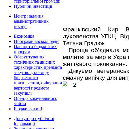
територіальної громади
Публічні інвестиції
Центр надання
адміністративних
послуг
Франківський Кир В
духовенства УГКЦ. Від
Економіка
Програми міської ради
Тетяна Градюк.
Паспорти бюджетних
Проща об’єднала мол
програм
молитві за мир в Укра
Обґрунтування
технічних та якісних
життєвого покликання.
характеристик предмета
Дякуємо ветерансь
закупівлі, розміру
смачну випічку для вип
бюджетного
призначення, очікуваної
вартості предмета
закупівлі
Оренда комунального
майна
Бюджет участі
Доступ до публічної
інформації
Звернення громадян