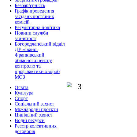
Безбар’єрність
Графік проведення
засідань постійних
комісій
Регуляторна політика
Новини служби
зайнятості
Богородчанський відділ
ДУ «Івано-
Франківський
обласного центру
контролю та
профілактики хвороб
МОЗ
Освіта
Культура
Спорт
Соціальний захист
Міжнародні проєкти
Цивільний захист
Водні ресурси
Реєстр колективних
договорів