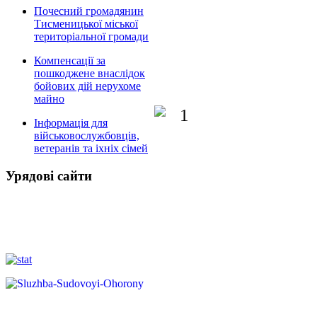
Почесний громадянин
Тисменицької міської
територіальної громади
Компенсації за
пошкоджене внаслідок
бойових дій нерухоме
майно
Інформація для
військовослужбовців,
ветеранів та іхніх сімей
Урядові сайти