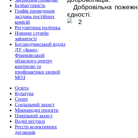
Безбар’єрність
Добровільна пожежн
Графік проведення
єдності.
засідань постійних
комісій
Регуляторна політика
Новини служби
зайнятості
Богородчанський відділ
ДУ «Івано-
Франківський
обласного центру
контролю та
профілактики хвороб
МОЗ
Освіта
Культура
Спорт
Соціальний захист
Міжнародні проєкти
Цивільний захист
Водні ресурси
Реєстр колективних
договорів