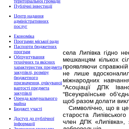
територіальної громади
Публічні інвестиції
Центр надання
адміністративних
послуг
Економіка
Програми міської ради
Паспорти бюджетних
села Липівка гідно н
програм
Обґрунтування
мешканцям кількох сі
технічних та якісних
проявляючи справжній 
характеристик предмета
не лише вдосконалил
закупівлі, розміру
бюджетного
міжнародних навчанн
призначення, очікуваної
"Асоціації ДПК Івано
вартості предмета
"Всеукраїнське об’єд
закупівлі
Оренда комунального
щоб разом долати викл
майна
Символічно, що в це
Бюджет участі
староста Липівського
Доступ до публічної
член ДПК «Липівка», 
інформації
добровольців.
Звернення громадян