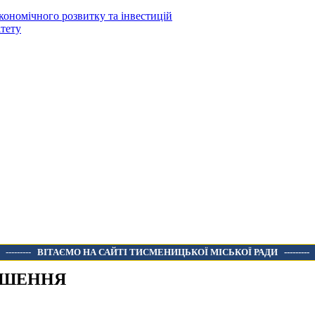
кономічного розвитку та інвестицій
тету
---------
ВІТАЄМО НА САЙТІ ТИСМЕНИЦЬКОЇ МІСЬКОЇ РАДИ
---------
ОШЕННЯ