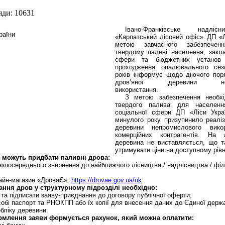
яди: 10631
Івано-Франківське надліс
«Карпатський лісовий офіс» ДП «Л
метою завчасного забезпече
твердому паливі населення, закла
сфери та бюджетних установ
проходження опалювального сез
років інформує щодо діючого поря
дров’яної деревини непр
використання.
З метою забезпечення необхі
твердого палива для населенн
соціальної сфери ДП «Ліси Укра
минулого року призупинило реаліз
деревини непромислового вико
комерційних контрагентів. На 
деревина не виставляється, що т
утримувати ціни на доступному рівн
 можуть придбати паливні дрова:
зпосереднього звернення до найближчого лісництва / надлісництва / філ
лайн-магазин «ДроваЄ»:
https://drovae.gov.ua/uk
ння дров у структурному підрозділі необхідно:
 та підписати заяву-приєднання до договору публічної оферти;
 собі паспорт та РНОКПП або їх копії для внесення даних до Єдиної держ
бліку деревини.
рмлення заяви формується рахунок, який можна оплатити: