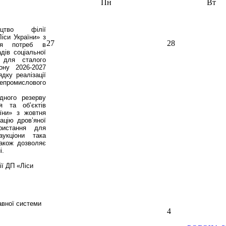
Пн
Вт
ництво філії
іси України» з
27
28
ння потреб в
дів соціальної
 для сталого
ону 2026-2027
дку реалізації
омислового
дного резерву
я та об’єктів
їни» з жовтня
ацію дров’яної
ристання для
аукціони така
акож дозволяє
і.
ії ДП «Ліси
авної системи
4