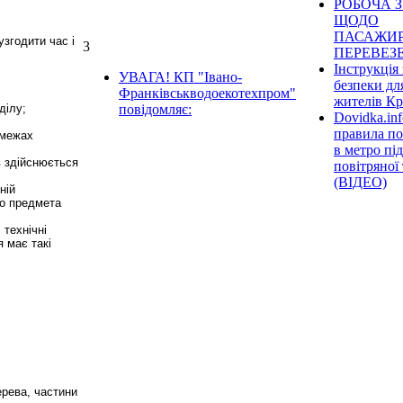
РОБОЧА З
ЩОДО
ПАСАЖИ
узгодити час і
3
ПЕРЕВЕЗ
Інструкція 
УВАГА! КП "Івано-
безпеки дл
Франківськводоекотехпром"
жителів К
ділу;
повідомляє:
Dovidka.inf
правила по
 межах
в метро під
в здійснюється
повітряної
(ВІДЕО)
ній
до предмета
 технічні
 має такі
ерева, частини