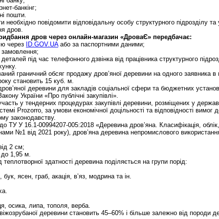
ні банку;
рнет-банкінг;
нні пошти.
и необхідно повідомити відповідальну особу структурного підрозділу та 
ня дров.
ридбання дров через онлайн-магазин «ДроваЄ» передбачає:
цію через
ID.GOV.UA
або за паспортними даними;
я замовлення;
 деталей під час телефонного дзвінка від працівника структурного підроз
хунку.
аний граничний обсяг продажу дров’яної деревини на одного заявника в
оку становить 15 куб. м.
 дров’яної деревини для закладів соціальної сфери та бюджетних устано
Закону України «Про публічні закупівлі».
 участь у тендерних процедурах закупівлі деревини, розміщених у держав
стемі Prozorro, за умови економічної доцільності та відповідності вимог 
ому законодавству.
до ТУ У 16.1-00994207-005:2018 «Деревина дров’яна. Класифікація, облік,
інами №1 від 2021 року), дров’яна деревина непромислового використання
ід 2 см;
до 1,95 м.
 теплотворної здатності деревина поділяється на групи порід:
 бук, ясен, граб, акація, в’яз, модрина та ін.
ха.
я, осика, липа, тополя, верба.
свіжозрубаної деревини становить 45–60% і більше залежно від породи д