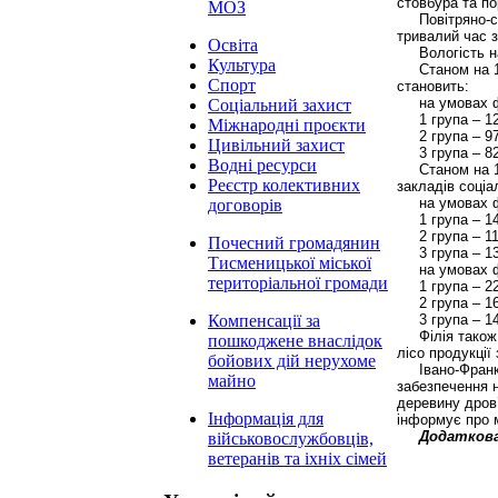
стовбура та по
МОЗ
Повітряно-
тривалий час з
Освіта
Вологість 
Культура
Станом на 1
Спорт
становить:
на умовах 
Соціальний захист
1 група – 1
Міжнародні проєкти
2 група – 9
Цивільний захист
3 група – 8
Водні ресурси
Станом на 
Реєстр колективних
закладів соці
на умовах 
договорів
1 група – 1
2 група – 1
Почесний громадянин
3 група – 1
Тисменицької міської
на умовах 
територіальної громади
1 група – 2
2 група – 1
3 група – 1
Компенсації за
Філія також
пошкоджене внаслідок
лісо продукції
бойових дій нерухоме
Івано-Франк
майно
забезпечення н
деревину дров
Інформація для
інформує про м
Додаткова 
військовослужбовців,
ветеранів та іхніх сімей