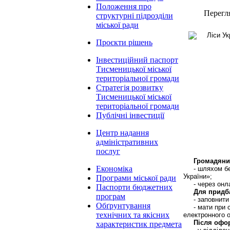
Положення про
Перегл
структурні підрозділи
міської ради
Проєкти рішень
Інвестиційний паспорт
Тисменицької міської
територіальної громади
Стратегія розвитку
Тисменицької міської
територіальної громади
Публічні інвестиції
Центр надання
адміністративних
послуг
Громадяни
Економіка
-
шляхом бе
України»;
Програми міської ради
- через он
Паспорти бюджетних
Для придба
програм
- заповнити
Обґрунтування
- мати при
технічних та якісних
електронного о
Після офо
характеристик предмета