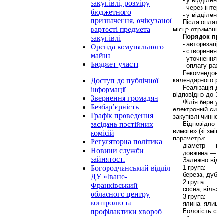
- у відділен
закупівлі, розміру
- через інте
бюджетного
- у відділе
призначення, очікуваної
Після оплат
вартості предмета
місце отриман
Порядок п
закупівлі
- авториза
Оренда комунального
- створенн
майна
- уточнення
Бюджет участі
- оплату ра
Рекомендов
календарного р
Доступ до публічної
Реалізація
інформації
відповідно до 
Звернення громадян
Філія бере
Безбар’єрність
електронній си
Графік проведення
закупівлі чинн
Відповідно 
засідань постійних
вимоги» (зі зм
комісій
параметри:
Регуляторна політика
діаметр — в
Новини служби
довжина — 
зайнятості
Залежно від
1 група:
Богородчанський відділ
береза, дуб,
ДУ «Івано-
2 група:
Франківський
сосна, віль
обласного центру
3 група:
контролю та
ялина, ялиц
Вологість 
профілактики хвороб