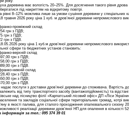
ри року.
суха деревина має вологість 20–25%. Для досягнення такого рівня дрова 
берігатися під накриттям на відкритому повітрі.
на рівні 8–12% можлива лише за умови сушіння деревини у спеціальних к
8 травня 2026 року ціна 1 куб. м дров’яної деревини непромислового ви
франко-проміжний склад
254 грн з ПДВ;
75 грн з ПДВ;
22 грн з ПДВ.
18.05.2026 року ціна 1 куб.м дров’яної деревини непромислового викорис
альної сфери та бюджетних установ становить:
франко-верхній склад
497,00 грн з ПДВ;
158,00 грн з ПДВ;
389,00 грн з ПДВ.
франко-нижній склад
228,40 грн з ПДВ;
650,00 грн з ПДВ;
470,00 грн з ПДВ.
 надає послуги з доставки дров’яної деревини до споживача. Вартість до
 залежить від типу транспортного засобу (вантажопідйомність) та відстан
івське над лісництво філії «Карпатський лісовий офіс» ДП «Ліси України
аселення та закладів соціальної сфери територіальних громад, котрі в
’яну в якості палива, для сталого проходження опалювального сезону 20
ожливості реалізації деревини дров’яної НП для опалення в кількості 52
інформація за тел.: 095 374 39 01