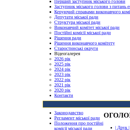
Перший заступник міського голови
Заступник міського голови з питань е
Керуючий справами виконавчого комі
Депутати міської ради
Структура міської ради
Виконавчий комітет міської ради
Постійні комісії міської ради
Рішення ради
Рішення виконавчого комітету
Старостинські округи
Відеогалерея
2026 рік
2025 рік
2024 рік
2023 рік
2022 рік
2021 рік
2020 рік
Контакти
Законодавство
ОГОЛ
Регламент міської ради
Положення про постійні
| Друк |
комісії міської ради