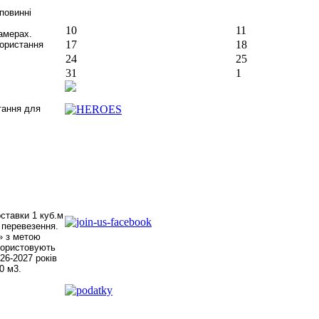
повинні
10
11
амерах.
17
18
користання
24
25
31
1
тання для
ставки 1 куб.м
і перевезення.
» з метою
икористовують
26-2027 років
0 м3.