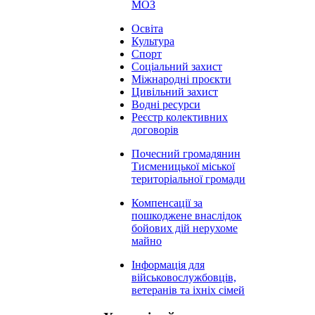
МОЗ
Освіта
Культура
Спорт
Соціальний захист
Міжнародні проєкти
Цивільний захист
Водні ресурси
Реєстр колективних
договорів
Почесний громадянин
Тисменицької міської
територіальної громади
Компенсації за
пошкоджене внаслідок
бойових дій нерухоме
майно
Інформація для
військовослужбовців,
ветеранів та іхніх сімей