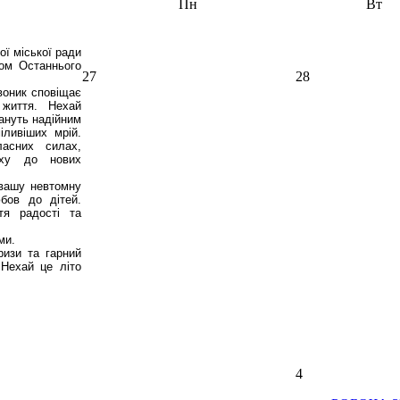
Пн
Вт
ї міської ради
том Останнього
27
28
воник сповіщає
 життя. Нехай
тануть надійним
ливіших мрій.
асних силах,
яху до нових
 вашу невтомну
бов до дітей.
тя радості та
ми.
ризи та гарний
 Нехай це літо
4