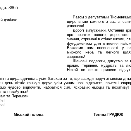
яди: 8865
Разом з депутатами Тисменицько
щиро вітаю кожного з вас зі свя
дзвоника!
Дорогі випускники, Останній дз
про початок нового, дорослого
знання, отримані в стінах школи, с
фундаментом для втілення найсмі
Бажаємо вам впевненості у вл
мирного неба та легкого шл
звершень!
Шановні педагоги, дякуємо за
працю, терпіння, мудрість та лю
Нехай це свято принесе відчут
ін та щира вдячність усім батькам за те, що завжди поруч зі своїми діть
н день літніх канікул дарує усім учням нові відкриття, приємні сюрп
ємо чудово відпочити, набратися сил, яскравих емоцій та позитиву!
 та незабутньо!
нам та Перемоги!
ні!
ва!
Міський голова Тетяна ГРАДЮК