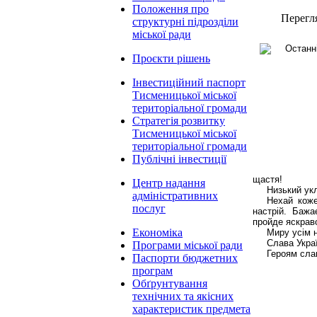
Положення про
Перегл
структурні підрозділи
міської ради
Проєкти рішень
Інвестиційний паспорт
Тисменицької міської
територіальної громади
Стратегія розвитку
Тисменицької міської
територіальної громади
Публічні інвестиції
щастя!
Центр надання
Низький укл
адміністративних
Нехай коже
послуг
настрій. Бажа
пройде яскраво
Економіка
Миру усім 
Слава Украї
Програми міської ради
Героям сла
Паспорти бюджетних
програм
Обґрунтування
технічних та якісних
характеристик предмета