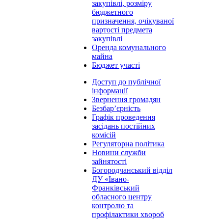
закупівлі, розміру
бюджетного
призначення, очікуваної
вартості предмета
закупівлі
Оренда комунального
майна
Бюджет участі
Доступ до публічної
інформації
Звернення громадян
Безбар’єрність
Графік проведення
засідань постійних
комісій
Регуляторна політика
Новини служби
зайнятості
Богородчанський відділ
ДУ «Івано-
Франківський
обласного центру
контролю та
профілактики хвороб