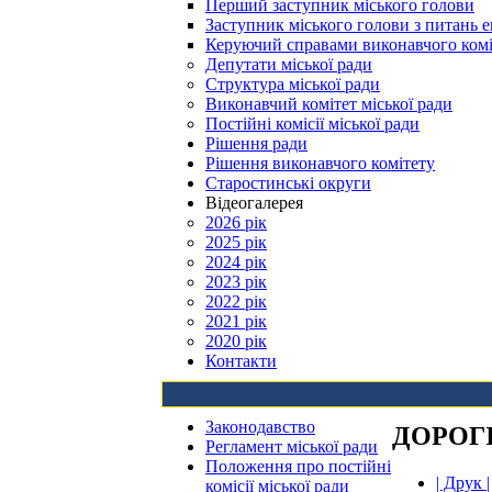
Перший заступник міського голови
Заступник міського голови з питань е
Керуючий справами виконавчого комі
Депутати міської ради
Структура міської ради
Виконавчий комітет міської ради
Постійні комісії міської ради
Рішення ради
Рішення виконавчого комітету
Старостинські округи
Відеогалерея
2026 рік
2025 рік
2024 рік
2023 рік
2022 рік
2021 рік
2020 рік
Контакти
Законодавство
ДОРОГІ
Регламент міської ради
Положення про постійні
| Друк |
комісії міської ради