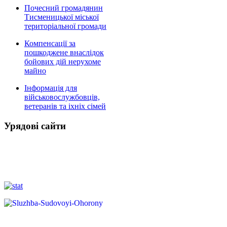
Почесний громадянин
Тисменицької міської
територіальної громади
Компенсації за
пошкоджене внаслідок
бойових дій нерухоме
майно
Інформація для
військовослужбовців,
ветеранів та іхніх сімей
Урядові сайти