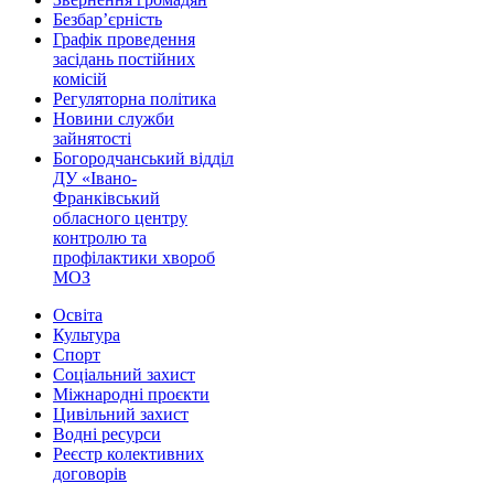
Безбар’єрність
Графік проведення
засідань постійних
комісій
Регуляторна політика
Новини служби
зайнятості
Богородчанський відділ
ДУ «Івано-
Франківський
обласного центру
контролю та
профілактики хвороб
МОЗ
Освіта
Культура
Спорт
Соціальний захист
Міжнародні проєкти
Цивільний захист
Водні ресурси
Реєстр колективних
договорів