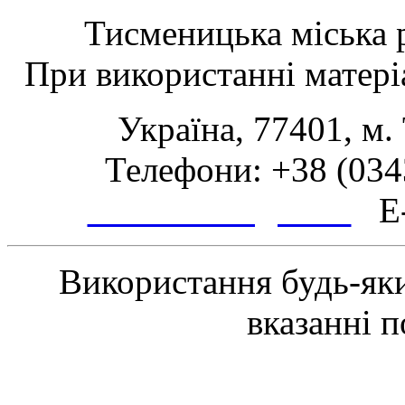
Тисменицька міська р
При використанні матеріа
Україна, 77401, м.
Телефони: +38 (0343
www.tsmth.gov.ua
E-
Використання будь-яки
вказанні 