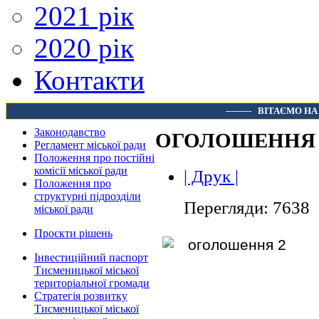
2021 рік
2020 рік
Контакти
---------
ВІТАЄМО НА
Законодавство
ОГОЛОШЕННЯ
Регламент міської ради
Положення про постійні
комісії міської ради
| Друк |
Положення про
структурні підрозділи
Перегляди: 7638
міської ради
Проєкти рішень
Інвестиційний паспорт
Тисменицької міської
територіальної громади
Стратегія розвитку
Тисменицької міської