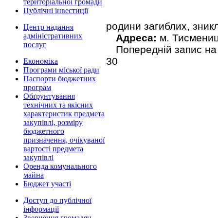
територіальної громади
Публічні інвестиції
родини загиблих, зникл
Центр надання
адміністративних
Адреса:
м. Тисмениця
послуг
Попередній запис на
30
Економіка
Програми міської ради
Паспорти бюджетних
програм
Обґрунтування
технічних та якісних
характеристик предмета
закупівлі, розміру
бюджетного
призначення, очікуваної
вартості предмета
закупівлі
Оренда комунального
майна
Бюджет участі
Доступ до публічної
інформації
Звернення громадян