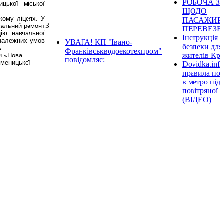
РОБОЧА З
цької міської
ЩОДО
кому ліцеях. У
ПАСАЖИ
3
тальний ремонт
ПЕРЕВЕЗ
ію навчальної
Інструкція 
 належних умов
УВАГА! КП "Івано-
безпеки дл
ь.
Франківськводоекотехпром"
жителів К
и «Нова
повідомляє:
сменицької
Dovidka.inf
правила по
в метро під
повітряної
(ВІДЕО)