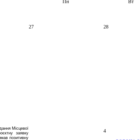
Пн
Вт
27
28
ідання Місцевої
4
оєктну заявку
имав позитивну