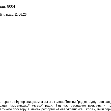
яди: 8004
1 червня, під керівництвом міського голови Тетяни Градюк відбулося зас
ї ради Тисменицької міської ради. Під час засідання розглянули пр
вітнього простору в межах реформи «Нова українська школа», який отр