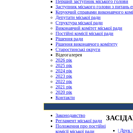
Перший заступник міського голови
Заступник міського голови з питань е
Керуючий справами виконавчого комі
Депутати міської ради
Структура міської ради
Виконавчий комітет міської ради
Постійні комісії міської ради
Рішення ради
Рішення виконавчого комітету
Старостинські округи
Відеогалерея
2026 рік
2025 рік
2024 рік
2023 рік
2022 рік
2021 рік
2020 рік
Контакти
Законодавство
ЗАСІДА
Регламент міської ради
Положення про постійні
| Друк |
комісії міської ради