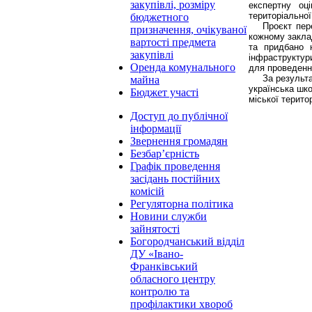
закупівлі, розміру
експертну оц
територіальної
бюджетного
Проєкт пер
призначення, очікуваної
кожному закла
вартості предмета
та придбано 
закупівлі
інфраструктур
Оренда комунального
для проведення
За результ
майна
українська шк
Бюджет участі
міської терито
Доступ до публічної
інформації
Звернення громадян
Безбар’єрність
Графік проведення
засідань постійних
комісій
Регуляторна політика
Новини служби
зайнятості
Богородчанський відділ
ДУ «Івано-
Франківський
обласного центру
контролю та
профілактики хвороб