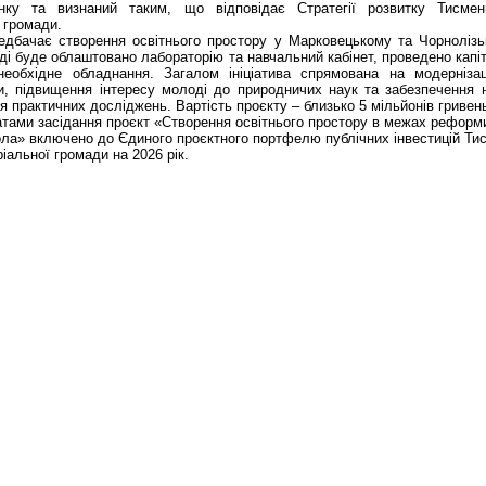
інку та визнаний таким, що відповідає Стратегії розвитку Тисмени
 громади.
едбачає створення освітнього простору у Марковецькому та Чорнолізь
ді буде облаштовано лабораторію та навчальний кабінет, проведено капі
необхідне обладнання. Загалом ініціатива спрямована на модернізац
и, підвищення інтересу молоді до природничих наук та забезпечення
 практичних досліджень. Вартість проєкту – близько 5 мільйонів гривен
атами засідання проєкт «Створення освітнього простору в межах реформ
ола» включено до Єдиного проєктного портфелю публічних інвестицій Ти
ріальної громади на 2026 рік.