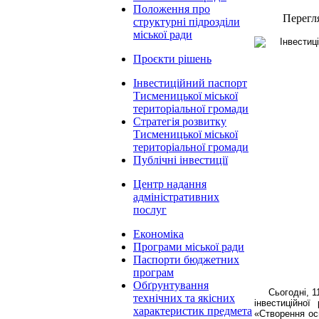
Положення про
Перегл
структурні підрозділи
міської ради
Проєкти рішень
Інвестиційний паспорт
Тисменицької міської
територіальної громади
Стратегія розвитку
Тисменицької міської
територіальної громади
Публічні інвестиції
Центр надання
адміністративних
послуг
Економіка
Програми міської ради
Паспорти бюджетних
програм
Обґрунтування
Сьогодні, 1
технічних та якісних
інвестиційно
характеристик предмета
«Створення ос