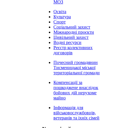
МОЗ
Освіта
Культура
Спорт
Соціальний захист
Міжнародні проєкти
Цивільний захист
Водні ресурси
Реєстр колективних
договорів
Почесний громадянин
Тисменицької міської
територіальної громади
Компенсації за
пошкоджене внаслідок
бойових дій нерухоме
майно
Інформація для
військовослужбовців,
ветеранів та іхніх сімей